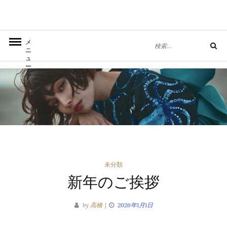
コ
ン
テ
丈、短くね？
きもの屋を営むデザイナーブログ
検
メ
ン
検
索
ニ
索
ュ
ツ
対
ー
へ
象:
ス
キ
ッ
プ
カ
未分類
新年のご挨拶
テ
ゴ
by
高橋
2026年1月1日
リ