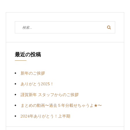
ビ
ゲ
検
検
ー
索
索
対
シ
象:
ョ
最近の投稿
ン
新年のご挨拶
ありがとう2025！
謹賀新年 スタッフからのご挨拶
まとめの動画〜過去５年分載せちゃうよ★〜
2024年ありがとう！上半期