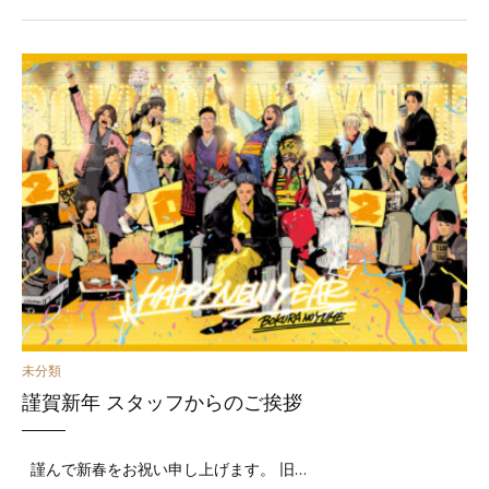
カ
未分類
謹賀新年 スタッフからのご挨拶
テ
ゴ
謹んで新春をお祝い申し上げます。 旧…
リ