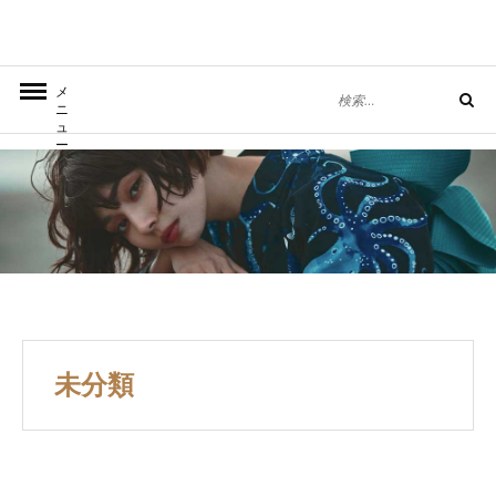
コ
ン
テ
丈、短くね？
きもの屋を営むデザイナーブログ
検
メ
ン
検
索
ニ
索
ュ
ツ
対
ー
へ
象:
ス
キ
ッ
プ
未分類