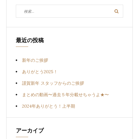
ゲ
検
検
索
索
ー
対
シ
象:
最近の投稿
ョ
ン
新年のご挨拶
ありがとう2025！
謹賀新年 スタッフからのご挨拶
まとめの動画〜過去５年分載せちゃうよ★〜
2024年ありがとう！上半期
アーカイブ