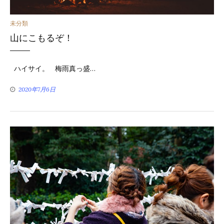
カ
未分類
山にこもるぞ！
テ
ゴ
ハイサイ。 梅雨真っ盛…
リ
2020年7月6日
ー