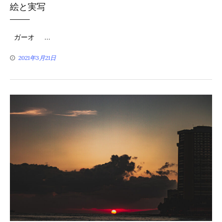
絵と実写
テ
ゴ
ガーオ …
リ
2021年3月21日
ー