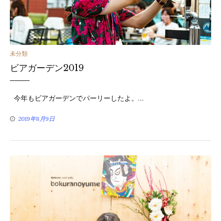
カ
未分類
ビアガーデン2019
テ
ゴ
今年もビアガーデンでパーリーしたよ。…
リ
2019年8月9日
ー