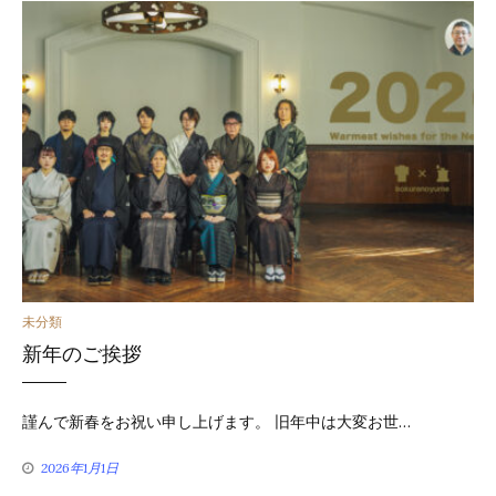
カ
未分類
新年のご挨拶
テ
ゴ
謹んで新春をお祝い申し上げます。 旧年中は大変お世…
リ
2026年1月1日
ー