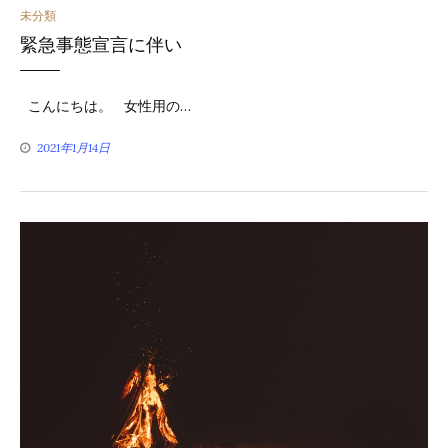
カ
未分類
緊急事態宣言に伴い
テ
ゴ
こんにちは。 女性用の…
リ
2021年1月14日
ー