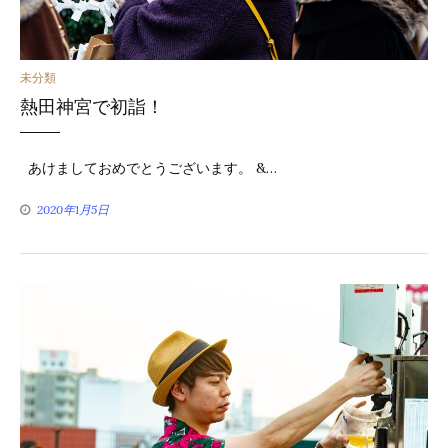
カ
未分類
熱田神宮で初詣！
テ
ゴ
あけましておめでとうございます。 &…
リ
2020年1月5日
ー