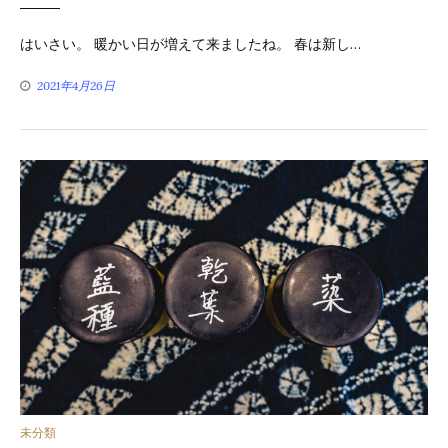
ゴ
はいさい。 暖かい日が増えて来ましたね。 春は新し…
リ
2021年4月26日
ー
カ
未分類