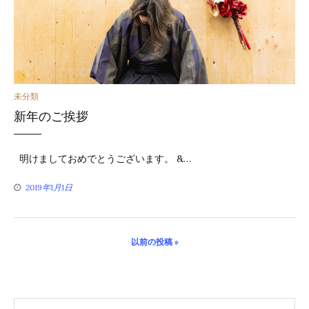
カ
未分類
新年のご挨拶
テ
ゴ
明けましておめでとうございます。 &…
リ
2019年1月1日
ー
投
以前の投稿 »
稿
ナ
ビ