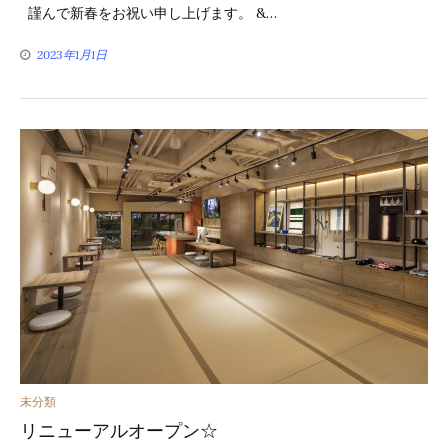
謹んで新春をお祝い申し上げます。 &…
リ
2023年1月1日
ー
カ
未分類
リニューアルオープン☆
テ