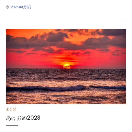
2025年1月1日
ー
カ
未分類
あけおめ2023
テ
ゴ